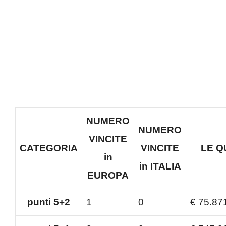
NUMERO
NUMERO
VINCITE
CATEGORIA
VINCITE
LE Q
in
in ITALIA
EUROPA
punti 5+2
1
0
€
75.87