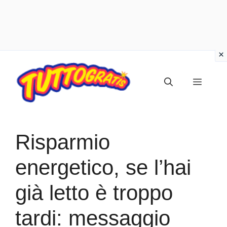
Vai
al
Menu
contenuto
Risparmio
energetico, se l’hai
già letto è troppo
tardi: messaggio