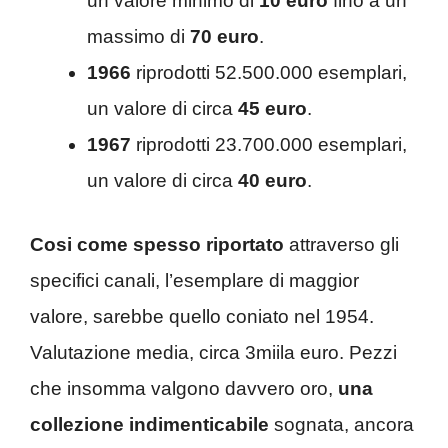
un valore minimo di
10 euro
fino a un
massimo di
70 euro
.
1966
riprodotti 52.500.000 esemplari,
un valore di circa
45 euro
.
1967
riprodotti 23.700.000 esemplari,
un valore di circa
40 euro
.
Cosi come spesso riportato
attraverso gli
specifici canali, l’esemplare di maggior
valore, sarebbe quello coniato nel 1954.
Valutazione media, circa 3miila euro. Pezzi
che insomma valgono davvero oro,
una
collezione indimenticabile
sognata, ancora