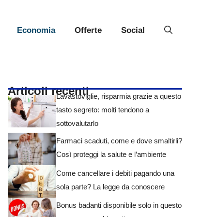
Economia
Offerte
Social
Articoli recenti
Lavastoviglie, risparmia grazie a questo
tasto segreto: molti tendono a
sottovalutarlo
Farmaci scaduti, come e dove smaltirli?
Così proteggi la salute e l’ambiente
Come cancellare i debiti pagando una
sola parte? La legge da conoscere
Bonus badanti disponibile solo in questo